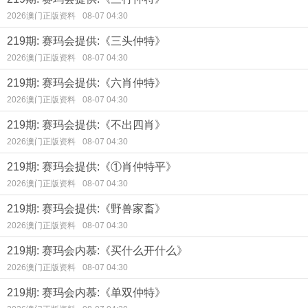
2026澳门正版资料
08-07 04:30
219期: 赛玛会提供:《三头仲特》
2026澳门正版资料
08-07 04:30
219期: 赛玛会提供:《六肖仲特》
2026澳门正版资料
08-07 04:30
219期: 赛玛会提供:《不出四肖》
2026澳门正版资料
08-07 04:30
219期: 赛玛会提供:《①肖仲特平》
2026澳门正版资料
08-07 04:30
219期: 赛玛会提供:《野兽家畜》
2026澳门正版资料
08-07 04:30
219期: 赛玛会内慕:《买什么开什么》
2026澳门正版资料
08-07 04:30
219期: 赛玛会内慕:《单双仲特》