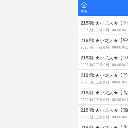
首页
218期: ★小龙人★
2026澳门正版资料
08-06 04:
218期: ★小龙人★
2026澳门正版资料
08-06 04:
218期: ★小龙人★
2026澳门正版资料
08-06 04:
218期: ★小龙人★
2026澳门正版资料
08-06 04:
218期: ★小龙人★
2026澳门正版资料
08-06 04:
218期: ★小龙人★
2026澳门正版资料
08-06 04:
218期: ★小龙人★