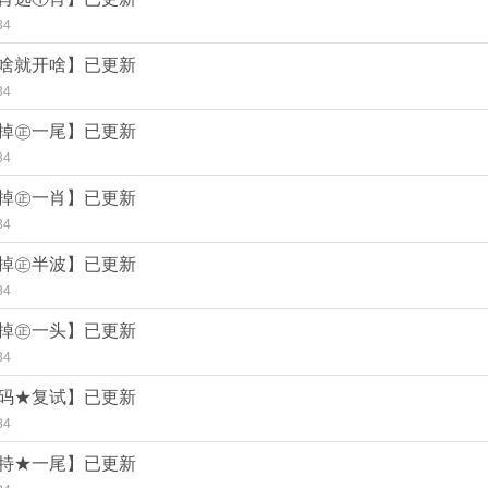
34
【买啥就开啥】已更新
34
【干掉㊣一尾】已更新
34
【干掉㊣一肖】已更新
34
【干掉㊣半波】已更新
34
【干掉㊣一头】已更新
34
【平码★复试】已更新
34
【平特★一尾】已更新