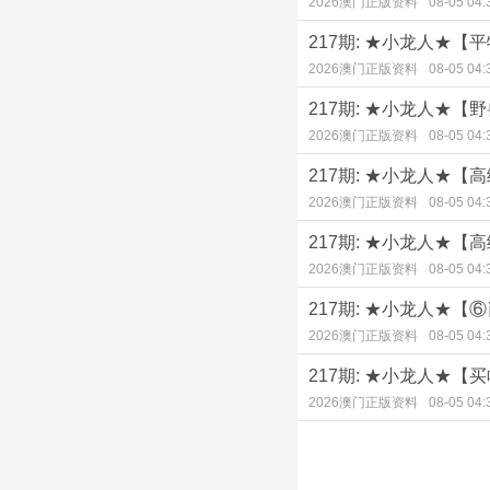
2026澳门正版资料
08-05 04:
217期: ★小龙人★
2026澳门正版资料
08-05 04:
217期: ★小龙人★
2026澳门正版资料
08-05 04:
217期: ★小龙人★
2026澳门正版资料
08-05 04:
217期: ★小龙人★
2026澳门正版资料
08-05 04:
217期: ★小龙人★
2026澳门正版资料
08-05 04:
217期: ★小龙人★
2026澳门正版资料
08-05 04: