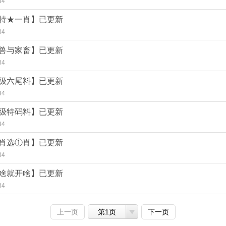
34
【平特★一肖】已更新
34
【野兽与家畜】已更新
34
【高级六尾料】已更新
34
【高级特码料】已更新
34
【⑥肖选①肖】已更新
34
【买啥就开啥】已更新
34
上一页
第1页
下一页