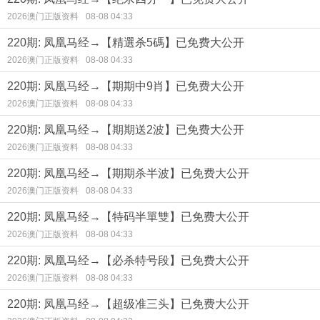
2026澳门正版资料
08-08 04:33
220期: 凤凰马经→【精選杀5碼】已免费大公开
2026澳门正版资料
08-08 04:33
220期: 凤凰马经→【期期中9肖】已免费大公开
2026澳门正版资料
08-08 04:33
220期: 凤凰马经→【期期送2波】已免费大公开
2026澳门正版资料
08-08 04:33
220期: 凤凰马经→【期期杀半波】已免费大公开
2026澳门正版资料
08-08 04:33
220期: 凤凰马经→【特码半單雙】已免费大公开
2026澳门正版资料
08-08 04:33
220期: 凤凰马经→【必杀特号段】已免费大公开
2026澳门正版资料
08-08 04:33
220期: 凤凰马经→【超级准三头】已免费大公开