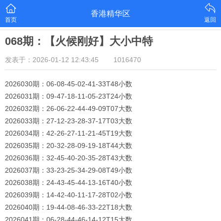
香港精华区
首页
返回
068期：【火候刚好】大小中特
发表于：2026-01-12 12:43:45
1016470
2026030期：06-08-45-02-41-33T48小数
2026031期：09-47-18-11-05-23T24小数
2026032期：26-06-22-44-49-09T07大数
2026033期：27-12-23-28-37-17T03大数
2026034期：42-26-27-11-21-45T19大数
2026035期：20-32-28-09-19-18T44大数
2026036期：32-45-40-20-35-28T43大数
2026037期：33-23-25-34-29-08T49小数
2026038期：24-43-45-44-13-16T40小数
2026039期：14-42-40-11-17-28T02小数
2026040期：19-44-08-46-33-22T18大数
2026041期：06-28-44-46-14-12T15大数