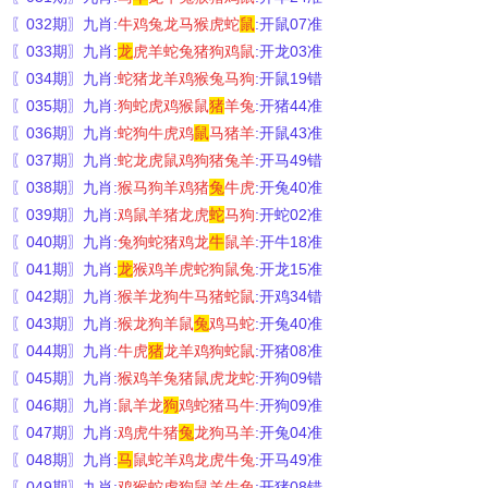
〖032期〗九肖:
牛鸡兔龙马猴虎蛇
鼠
:开鼠07准
〖033期〗九肖:
龙
虎羊蛇兔猪狗鸡鼠
:开龙03准
〖034期〗九肖:
蛇猪龙羊鸡猴兔马狗
:开鼠19错
〖035期〗九肖:
狗蛇虎鸡猴鼠
猪
羊兔
:开猪44准
〖036期〗九肖:
蛇狗牛虎鸡
鼠
马猪羊
:开鼠43准
〖037期〗九肖:
蛇龙虎鼠鸡狗猪兔羊
:开马49错
〖038期〗九肖:
猴马狗羊鸡猪
兔
牛虎
:开兔40准
〖039期〗九肖:
鸡鼠羊猪龙虎
蛇
马狗
:开蛇02准
〖040期〗九肖:
兔狗蛇猪鸡龙
牛
鼠羊
:开牛18准
〖041期〗九肖:
龙
猴鸡羊虎蛇狗鼠兔
:开龙15准
〖042期〗九肖:
猴羊龙狗牛马猪蛇鼠
:开鸡34错
〖043期〗九肖:
猴龙狗羊鼠
兔
鸡马蛇
:开兔40准
〖044期〗九肖:
牛虎
猪
龙羊鸡狗蛇鼠
:开猪08准
〖045期〗九肖:
猴鸡羊兔猪鼠虎龙蛇
:开狗09错
〖046期〗九肖:
鼠羊龙
狗
鸡蛇猪马牛
:开狗09准
〖047期〗九肖:
鸡虎牛猪
兔
龙狗马羊
:开兔04准
〖048期〗九肖:
马
鼠蛇羊鸡龙虎牛兔
:开马49准
〖049期〗九肖:
鸡猴蛇虎狗鼠羊牛兔
:开猪08错