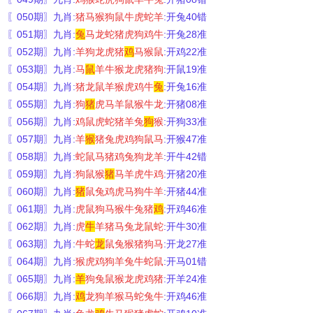
〖050期〗九肖:
猪马猴狗鼠牛虎蛇羊
:开兔40错
〖051期〗九肖:
兔
马龙蛇猪虎狗鸡牛
:开兔28准
〖052期〗九肖:
羊狗龙虎猪
鸡
马猴鼠
:开鸡22准
〖053期〗九肖:
马
鼠
羊牛猴龙虎猪狗
:开鼠19准
〖054期〗九肖:
猪龙鼠羊猴虎鸡牛
兔
:开兔16准
〖055期〗九肖:
狗
猪
虎马羊鼠猴牛龙
:开猪08准
〖056期〗九肖:
鸡鼠虎蛇猪羊兔
狗
猴
:开狗33准
〖057期〗九肖:
羊
猴
猪兔虎鸡狗鼠马
:开猴47准
〖058期〗九肖:
蛇鼠马猪鸡兔狗龙羊
:开牛42错
〖059期〗九肖:
狗鼠猴
猪
马羊虎牛鸡
:开猪20准
〖060期〗九肖:
猪
鼠兔鸡虎马狗牛羊
:开猪44准
〖061期〗九肖:
虎鼠狗马猴牛兔猪
鸡
:开鸡46准
〖062期〗九肖:
虎
牛
羊猪马兔龙鼠蛇
:开牛30准
〖063期〗九肖:
牛蛇
龙
鼠兔猴猪狗马
:开龙27准
〖064期〗九肖:
猴虎鸡狗羊兔牛蛇鼠
:开马01错
〖065期〗九肖:
羊
狗兔鼠猴龙虎鸡猪
:开羊24准
〖066期〗九肖:
鸡
龙狗羊猴马蛇兔牛
:开鸡46准