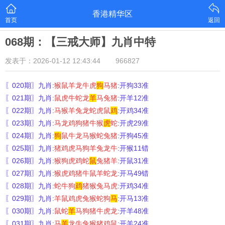
香港精华区
首页
返回
068期：【三戒大师】九肖中特
发表于：2026-01-12 12:43:44
966827
〖020期〗九肖:
猴鼠羊龙牛虎
狗
马猪
:开狗33准
〖021期〗九肖:
鼠虎牛蛇龙
羊
马兔猪
:开羊12准
〖022期〗九肖:
马猴羊兔龙蛇虎鼠
鸡
:开鸡34准
〖023期〗九肖:
马龙鸡狗猪牛猴
虎
蛇
:开虎29准
〖024期〗九肖:
狗
鼠牛龙马猴蛇兔猪
:开狗45准
〖025期〗九肖:
猪鸡虎马狗羊兔龙牛
:开猴11错
〖026期〗九肖:
猴狗虎鸡蛇
鼠
兔猪羊
:开鼠31准
〖027期〗九肖:
猴虎鸡猪牛鼠羊蛇龙
:开马49错
〖028期〗九肖:
蛇牛狗
鸡
猪猴兔马虎
:开鸡34准
〖029期〗九肖:
羊鼠鸡虎兔猴蛇狗
马
:开马13准
〖030期〗九肖:
鼠蛇
羊
马狗猪牛虎龙
:开羊48准
〖031期〗九肖:
马
羊
龙牛兔猴猪鸡鼠
:开羊24准