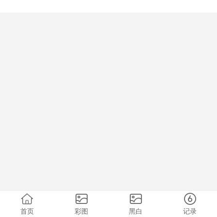
首页
彩图
黑白
记录