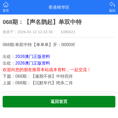
香港精华区
首页
返回
068期：【声名鹊起】单双中特
发表于：2026-01-12 12:43:36
1085621
068期:单双中特【单单单
】开：0000对
出处：
2026澳门正版资料
出处：
2026澳门正版资料
欢迎向您的朋友推荐本站或本资料，一起交流！
下篇：068期：【逾期不侯】中特四肖
上篇：068期：【沉默年代】绝杀二肖
返回首页